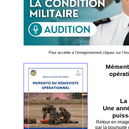
Pour accéder à l’enregistrement cliquez sur l’i
Mémento
opérat
La 
Une ann
puis
Retour en imag
par la poursuite