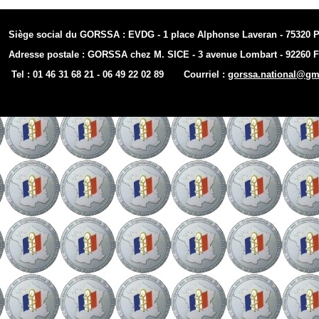
Siège social du GORSSA : EVDG -
1 place Alphonse Laveran -
75320 P
Adresse postale : GORSSA chez M. SICE -
3 avenue Lombart -
92260 
Tel : 01 46 31 68 21 -
06 49 22 02 89 Courriel :
gorssa.national@gm